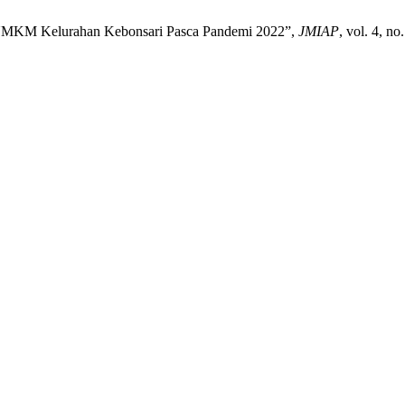
an UMKM Kelurahan Kebonsari Pasca Pandemi 2022”,
JMIAP
, vol. 4, n